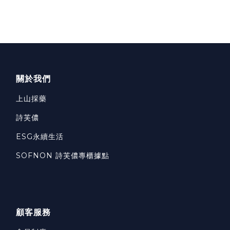
關於我們
上山採藥
詩芙儂
ESG永續生活
SOFNON 詩芙儂專櫃據點
顧客服務