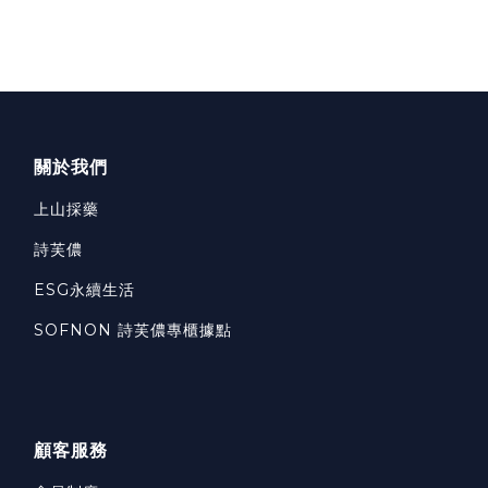
關於我們
上山採藥
詩芙儂
ESG永續生活
SOFNON 詩芙儂專櫃據點
顧客服務