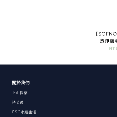
【SOFN
透淨膚
1
NT$
關於我們
上山採藥
詩芙儂
ESG永續生活