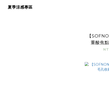
夏季涼感專區
【SOFN
重酸焦
1
NT