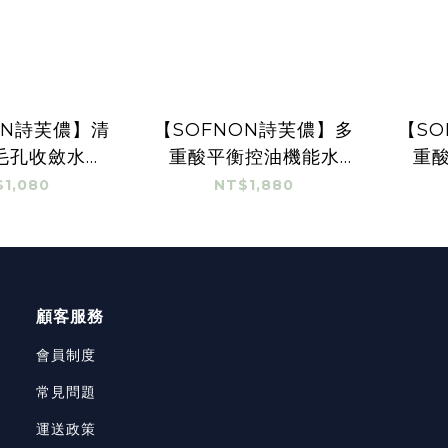
ON詩芙儂】清
【SOFNON詩芙儂】多
【SO
毛孔收斂水
重酸平衡控油機能水
重
20ml
120ml
1,080
NT$1,880
顧客服務
會員制度
常見問題
運送政策