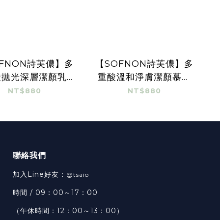
FNON詩芙儂】多
【SOFNON詩芙儂】多
酸拋光深層潔顏乳
重酸溫和淨膚潔顏慕斯
100ml
150ml
NT$880
NT$880
聯絡我們
加入Line好友：
@tsaio
時間 / 09：00～17：00
（午休時間：12：00～13：00）