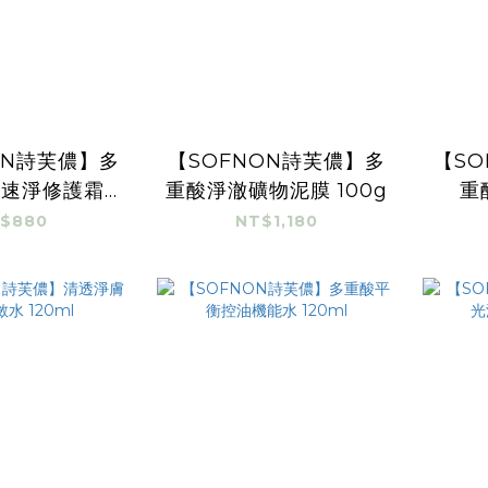
ON詩芙儂】多
【SOFNON詩芙儂】多
【SO
點速淨修護霜
重酸淨澈礦物泥膜 100g
重
5ml
$880
NT$1,180