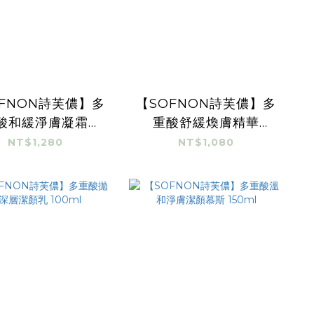
FNON詩芙儂】多
【SOFNON詩芙儂】多
酸和緩淨膚凝霜
重酸舒緩煥膚精華
50ml
30ml
NT$1,280
NT$1,080