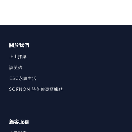
關於我們
上山採藥
詩芙儂
ESG永續生活
SOFNON 詩芙儂專櫃據點
顧客服務