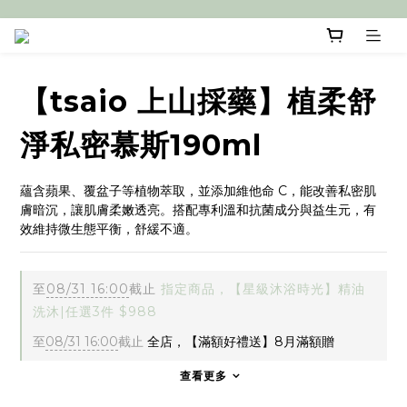
【tsaio 上山採藥】植柔舒
淨私密慕斯190ml
蘊含蘋果、覆盆子等植物萃取，並添加維他命 C，能改善私密肌
膚暗沉，讓肌膚柔嫩透亮。搭配專利溫和抗菌成分與益生元，有
效維持微生態平衡，舒緩不適。
至
08/31 16:00
截止
指定商品，【星級沐浴時光】精油
洗沐|任選3件 $988
至
08/31 16:00
截止
全店，【滿額好禮送】8月滿額贈
查看更多