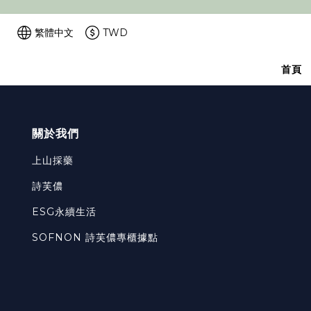
繁體中文
TWD
首頁
關於我們
上山採藥
詩芙儂
ESG永續生活
SOFNON 詩芙儂專櫃據點