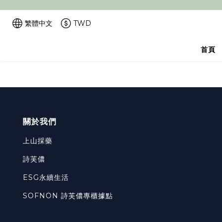
繁體中文
TWD
首頁
關於我們
上山採藥
詩芙儂
ESG永續生活
SOFNON 詩芙儂專櫃據點