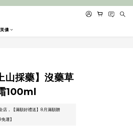
芙儂
立即購買
o 上山採藥】沒藥草
100ml
全店，【滿額好禮送】8月滿額贈
9免運】