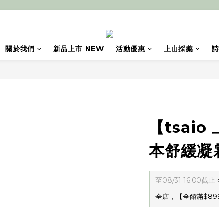
關於我們
新品上市 NEW
活動優惠
上山採藥
詩
【tsai
本舒緩凝霜
至
08/31 16:00
截止
全店，【全館滿$89