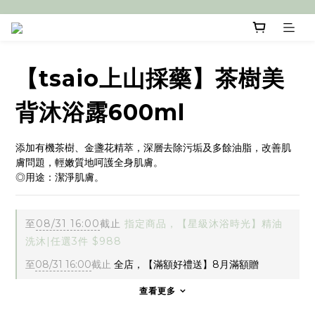
【tsaio上山採藥】茶樹美
背沐浴露600ml
添加有機茶樹、金盞花精萃，深層去除污垢及多餘油脂，改善肌
膚問題，輕嫩質地呵護全身肌膚。
◎用途：潔淨肌膚。
至
08/31 16:00
截止
指定商品，【星級沐浴時光】精油
洗沐|任選3件 $988
至
08/31 16:00
截止
全店，【滿額好禮送】8月滿額贈
查看更多