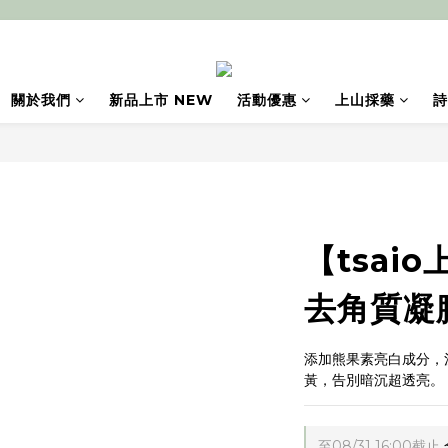
關於我們
新品上市 NEW
活動優惠
上山採藥
詩
【tsai
去角質凝
添加熊果素亮白成分，
黃，告別暗沉超透亮。
至
08/31 16:00
截止