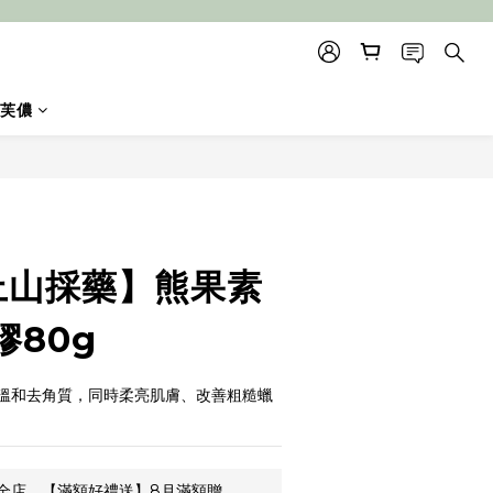
芙儂
立即購買
o上山採藥】熊果素
膠80g
溫和去角質，同時柔亮肌膚、改善粗糙蠟
全店，【滿額好禮送】8月滿額贈