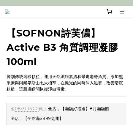
【SOFNON詩芙儂】
Active B3 角質調理凝膠
100ml
揮別傳統磨砂顆粒，運用天然纖維素溫和帶走老廢角質。添加熊
果素與阿爾卑斯山七大植萃，在拋光的同時深入滋養，改善暗沉
粗糙，讓肌膚瞬間恢復淨白滑嫩。
至
08/31 16:00
截止
全店，【滿額好禮送】8月滿額贈
全店，【全館滿$899免運】