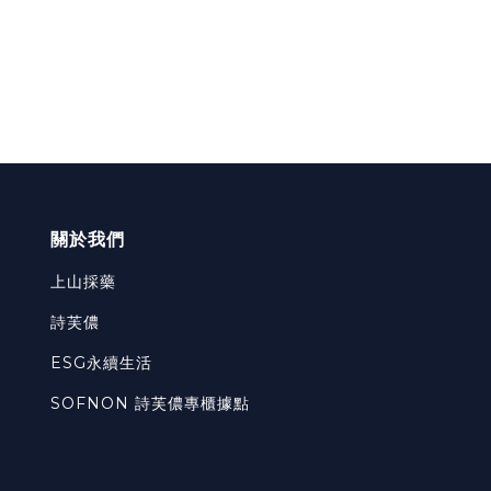
關於我們
上山採藥
詩芙儂
ESG永續生活
SOFNON 詩芙儂專櫃據點