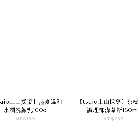
saio上山採藥】燕麥溫和
【tsaio上山採藥】茶
水潤洗顏乳100g
調理卸潔慕斯150m
NT$199
NT$299