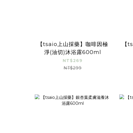
【tsaio上山採藥】咖啡因極
【t
淨(油切)沐浴露600ml
NT$269
NT$299