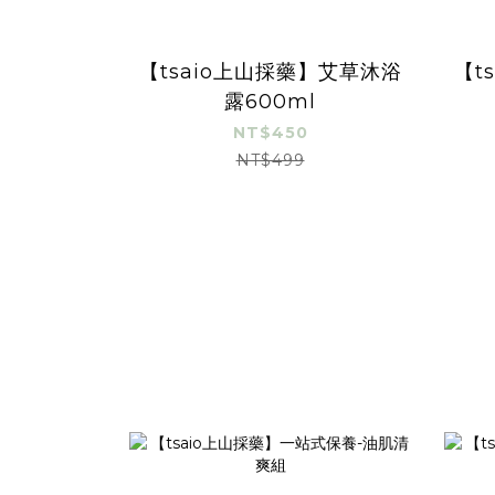
【tsaio上山採藥】艾草沐浴
【t
露600ml
NT$450
NT$499