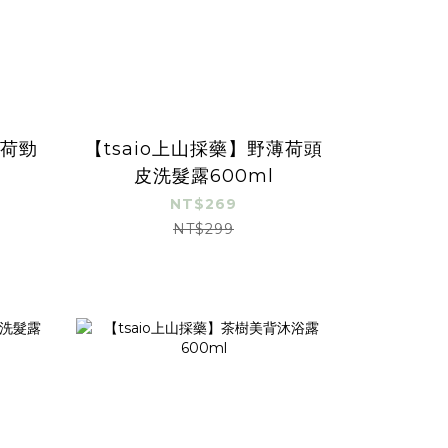
薄荷勁
【tsaio上山採藥】野薄荷頭
皮洗髮露600ml
NT$269
NT$299