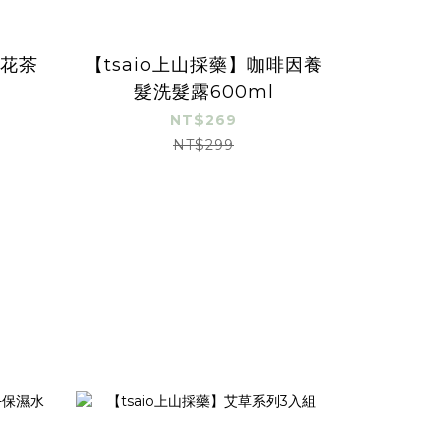
捻花茶
【tsaio上山採藥】咖啡因養
髮洗髮露600ml
NT$269
NT$299