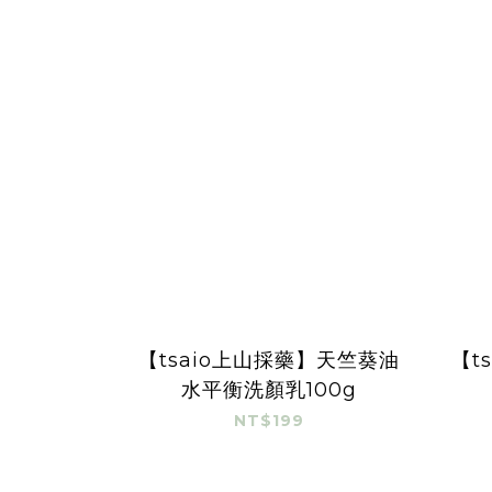
【tsaio上山採藥】天竺葵油
【t
水平衡洗顏乳100g
NT$199