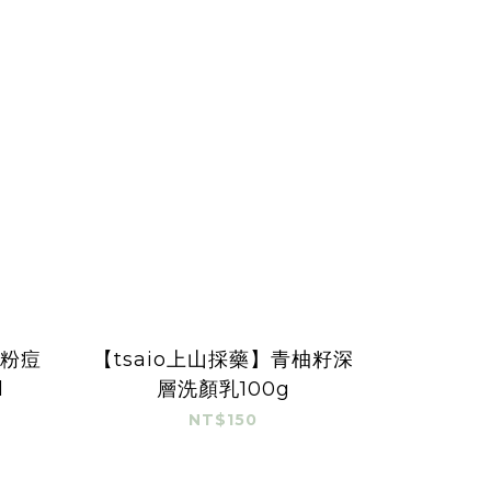
樹粉痘
【tsaio上山採藥】青柚籽深
l
層洗顏乳100g
NT$150