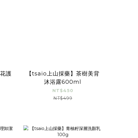
茶花護
【tsaio上山採藥】茶樹美背
沐浴露600ml
NT$450
NT$499