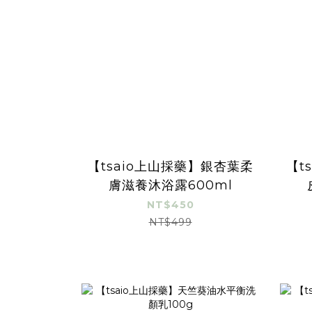
【tsaio上山採藥】銀杏葉柔
【t
膚滋養沐浴露600ml
NT$450
NT$499