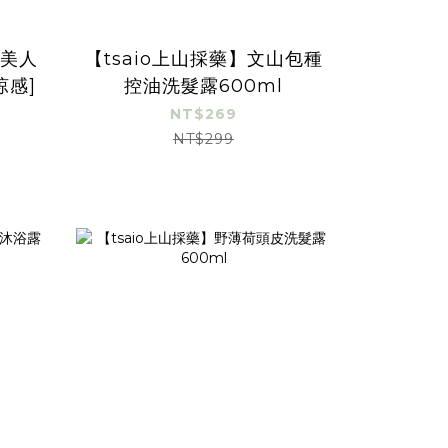
方美人
【tsaio上山採藥】文山包種
涼感]
控油洗髮露600ml
NT$269
NT$299