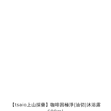
【tsaio上山採藥】咖啡因極淨(油切)沐浴露