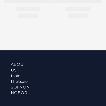
ABOUT
US
tsaio
thetsaio
SOFNON
NOBORI