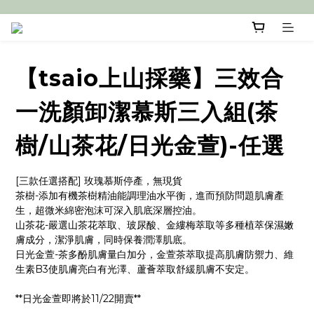
【tsaio上山採藥】三效合
一洗顏卸潔慕斯三入組(茶
樹/山茶花/日光金萱)-任選
[三款任選搭配] 玫瑰慕斯停產，無現貨
茶樹-添加有機茶樹精油能調理油水平衡，進而預防問題肌膚產
生，超微米綿密泡沫可深入肌底深層控油。
山茶花-嚴選山茶花萃取、玻尿酸、金縷梅萃取等多種植萃保濕嫩
膚成分，潔淨肌膚，同時保養潤澤肌底。
日光金萱-茶多酚肌膚量白加分，金萱茶萃取提高肌膚防禦力、維
生素B3使肌膚亮白有光澤、蘆薈萃取舒緩肌膚不安定。
**日光金萱即將於11/22開賣**