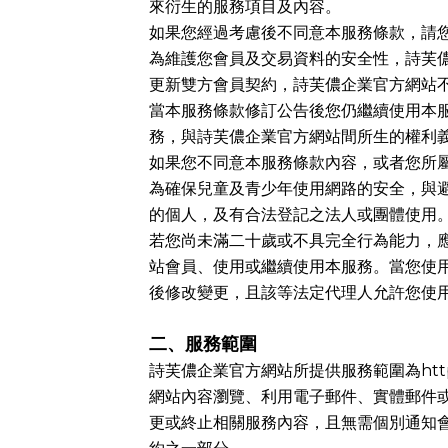
來衍生的服務項目及內容。
如果您經過考慮後不同意本服務條款，請
為維護您會員及交易資料的安全性，詩芙
更新雙方會員契約，詩芙儂企業官方網站
當本服務條款修訂公告後您仍繼續使用本
務，與詩芙儂企業官方網站間所生的權利
如果您不同意本服務條款內容，或者您所
為確保兒童及青少年使用網路的安全，與
的個人，及有合法登記之法人或團體使用
若您尚未滿二十歲或不具完全行為能力，
站會員、使用或繼續使用本服務。當您使
後修改變更，且該等法定代理人允許您使
二、服務範圍
詩芙儂企業官方網站所提供服務範圍為
htt
網站內容瀏覽、利用電子郵件、實體郵件
更或終止相關服務內容，且無需個別通知