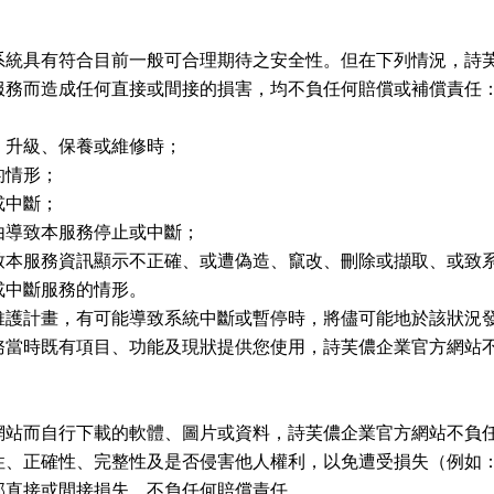
系統具有符合目前一般可合理期待之安全性。但在下列情況，詩
服務而造成任何直接或間接的損害，均不負任何賠償或補償責任
、升級、保養或維修時；
的情形；
或中斷；
由導致本服務停止或中斷；
致本服務資訊顯示不正確、或遭偽造、竄改、刪除或擷取、或致
或中斷服務的情形。
維護計畫，有可能導致系統中斷或暫停時，將儘可能地於該狀況
務當時既有項目、功能及現狀提供您使用，詩芙儂企業官方網站
網站而自行下載的軟體、圖片或資料，詩芙儂企業官方網站不負
性、正確性、完整性及是否侵害他人權利，以免遭受損失（例如
部直接或間接損失，不負任何賠償責任。