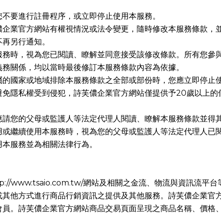
您不要進行註冊程序，或立即停止使用本服務。
儂企業官方網站有權視情況或法令變更，隨時修改本服務條款，
不再另行通知。
服務時，視為您已閱讀、瞭解並同意接受該修改條款。所有您參
義務關係，均以當時最後修訂本服務條款內容為依據。
屬的國家或地域排除本服務條款之全部或部份時，您應立即停止
避免隱私權受到侵犯，詩芙儂企業官方網站僅提供予
20
歲以上的
。
應請您的父母或監護人等法定代理人閱讀、瞭解本服務條款並得
用或繼續使用本服務時，視為您的父母或監護人等法定代理人已
用本服務並為相關法律行為。
p://www.tsaio.com.tw/
網站及相關之金流、物流與資訊流平台
或其他方式進行商品行銷資訊之提供及其他服務。詩芙儂企業官
會員。詩芙儂企業官方網站商品交易頁面呈現之商品名稱、價格