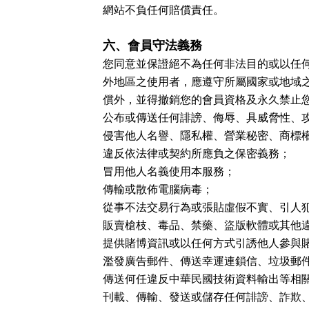
網站不負任何賠償責任。
六、會員守法義務
您同意並保證絕不為任何非法目的或以任
外地區之使用者，應遵守所屬國家或地域
償外，並得撤銷您的會員資格及永久禁止
公布或傳送任何誹謗、侮辱、具威脅性、
侵害他人名譽、隱私權、營業秘密、商標
違反依法律或契約所應負之保密義務；
冒用他人名義使用本服務；
傳輸或散佈電腦病毒；
從事不法交易行為或張貼虛假不實、引人
販賣槍枝、毒品、禁藥、盜版軟體或其他
提供賭博資訊或以任何方式引誘他人參與
濫發廣告郵件、傳送幸運連鎖信、垃圾郵
傳送何任違反中華民國技術資料輸出等相
刊載、傳輸、發送或儲存任何誹謗、詐欺