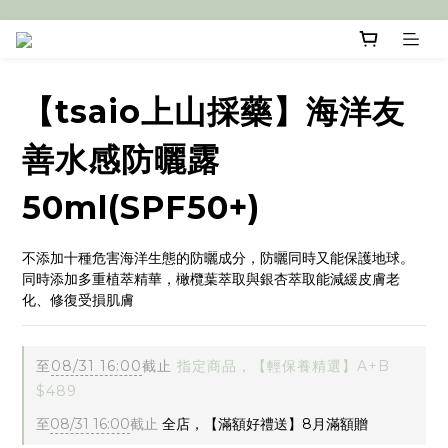
【tsaio上山採藥】海洋友
善水感防曬露
50ml(SPF50+)
不添加十種危害海洋生態的防曬成分，防曬同時又能保護地球。 
同時添加多重植萃精華，橄欖葉萃取與銀杏萃取能減緩皮膚老
化、修復受損肌膚
至
08/31 16:00
截止
指定商品，【輕保養精選】A+B
$489
至
08/31 16:00
截止
全店，【滿額好禮送】8月滿額贈