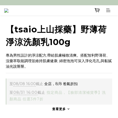
【tsaio上山採藥】野薄荷
淨涼洗顏乳100g
專為男性設計的淨涼配方,帶給肌膚極致清爽。搭配智利野薄荷、
沒藥萃取能調理並維持肌膚健康; 綿密泡泡可深入淨化毛孔,與黏膩
油光說掰掰。
至
08/08 16:00
截止
全店，8/8 爸氣折扣
至
08/31 16:00
截止
指定商品，【臉部清潔補貨季】洗
顏商品 任選3件7折
查看更多