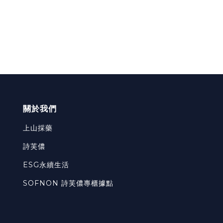
關於我們
上山採藥
詩芙儂
ESG永續生活
SOFNON 詩芙儂專櫃據點